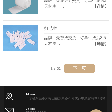
品牌：智成纤维交货：订单生成后3
天材质：…
【详情】
灯芯棉
品牌：莞智成交货：订单生成后3-5
天材质…
【详情】
下一页
1
/
25
Address
广东省东莞市大岭山镇东康路26号质鼎中慧智慧城1号楼
Mailbox