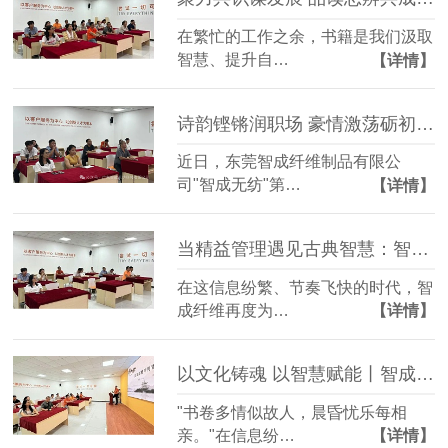
在繁忙的工作之余，书籍是我们汲取
智慧、提升自…
【详情】
诗韵铿锵润职场 豪情激荡砺初心 | 智成纤维第377期读书会圆满举行
近日，东莞智成纤维制品有限公
司"智成无纺"第…
【详情】
当精益管理遇见古典智慧：智成纤维第376期读书会的思想碰撞
在这信息纷繁、节奏飞快的时代，智
成纤维再度为…
【详情】
以文化铸魂 以智慧赋能丨智成纤维第375期读书会
"书卷多情似故人，晨昏忧乐每相
亲。"在信息纷…
【详情】