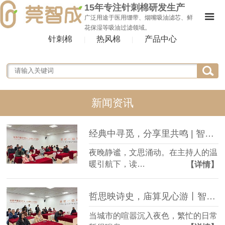
15年专注针刺棉研发生产
广泛用途于医用绷带、烟嘴吸油滤芯、鲜
花保湿等吸油过滤领域。
针刺棉
热风棉
产品中心
|
|
新闻资讯
经典中寻觅，分享里共鸣 | 智成纤维读书会第390期回顾
夜晚静谧，文思涌动。在主持人的温
暖引航下，读…
【详情】
哲思映诗史，庙算见心游丨智成纤维读书会第389期回顾
当城市的喧嚣沉入夜色，繁忙的日常