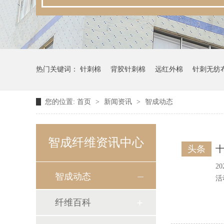
热门关键词：
针刺棉
背胶针刺棉
远红外棉
针刺无纺
您的位置:
首页
>
新闻资讯
>
智成动态
智成纤维资讯中心
头条
2
智成动态
活
纤维百科