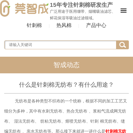
15年专注针刺棉研发生产
广泛用途于医用绷带、烟嘴吸油滤芯、
鲜花保湿等吸油过滤领域。
针刺棉
热风棉
产品中心
|
|
智成动态
什么是针刺棉无纺布？有什么用途？
无纺布是各种类型不织布的一个统称，根据不同的加工工艺又
细分为多种，其中有
水刺无纺布
、
热合无纺布
、
浆粕气流成网无纺
布
、
湿法无纺布
、
纺粘无纺布
、
熔喷无纺布
、
针刺
棉
无纺布
、
缝
编无纺布
、亲水无纺布
等。那么接下来就讲一讲什么是
针刺棉无纺