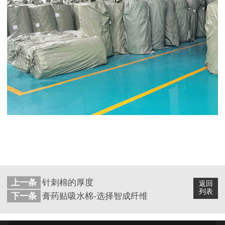
上一条
针刺棉的厚度
返回
列表
下一条
膏药贴吸水棉-选择智成纤维