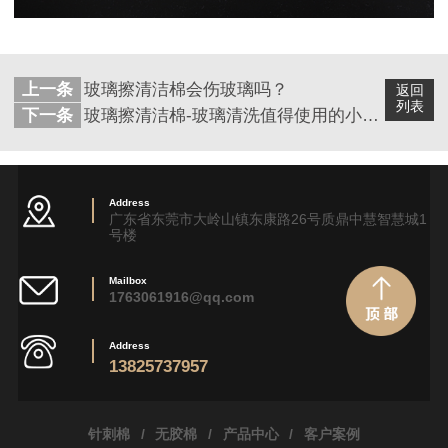
上一条
玻璃擦清洁棉会伤玻璃吗？
返回
列表
下一条
玻璃擦清洁棉-玻璃清洗值得使用的小技巧
Address
广东省东莞市大岭山镇东康路26号质鼎中慧智慧城1
号楼
Mailbox
1763061916@qq.com
Address
13825737957
针刺棉
/
无胶棉
/
产品中心
/
客户案例