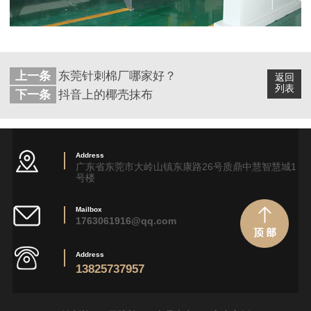
上一条
东莞针刺棉厂哪家好？
返回
列表
下一条
抖音上的椰壳抹布
Address
广东省东莞市大岭山镇东康路26号质鼎中慧智慧城1
号楼
Mailbox
1763061916@qq.com
Address
13825737957