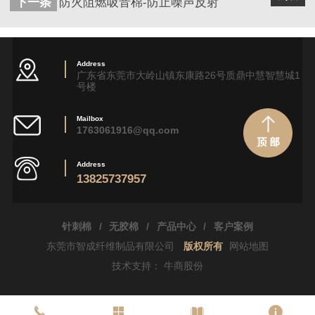
下一条
防火阻燃吸音棉-防止噪声反射
Address
广东省东莞市大岭山镇东康路26号质鼎中慧智慧城1
号楼
Mailbox
1763061916@qq.com
Address
13825737957
针刺棉
/
无胶棉
/
产品中心
/
客户案例
东莞市智成纤维制品有限公司
版权所有
网站地图
技术支持：
牛商股份