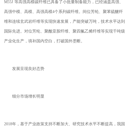
M55J
等高强高模碳纤维已具备了小批量制备能力，已经涵盖高强、
高强中模、高模、高强高模
4
个系列碳纤维。间位芳纶、聚苯硫醚纤
维和连续玄武岩纤维等实现快速发展，产能突破万吨，技术水平达到
国际先进。对位芳纶、聚酰亚胺纤维、聚四氟乙烯纤维等实现千吨级
产业化生产，填补国内空白，打破国外垄断。
发展呈现良好态势
细分市场增长明显
2018
年，基于产业政策支持不断加大、研究技术水平不断提高，我国