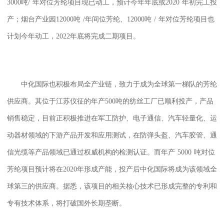
3000
吨
/
年对位芳纶项目现已动工，预计今年年底或
2020
年初完工投
产；烟台产业园
12000
吨
/
年间位芳纶、
12000
吨
/
年对位芳纶项目也
计划今年动工，
2022
年底将完成二期项目。
中化国际也积极布局全产业链，致力于成为全球第一梯队的芳纶
供应商。其位于江苏仪征的年产
500
吨的纺丝工厂已顺利投产，产品
销售稳定，目前正积极推进在军工防护、电子通信、汽车轻量化、运
动器材领域的下游产品开发和应用测试，在防弹头盔、汽车胶管、通
信光缆等产品领域已通过权威机构的检测认证。而年产
5000
吨对位
芳纶项目预计将在
2020
年形成产能，投产后中化国际将成为该领域全
球第三的供应商。据悉，该项目的相关核心技术已形成完整的专利和
专有技术体系，将打破国外长期垄断。