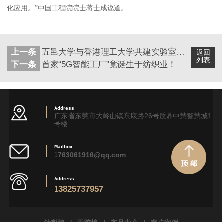
化应用。”中国工程院院士蒋士成说道。
上一条
五邑大学与香港理工大学共建实验室，携手打造粤港纺织新材料创新基地
返回
列表
下一条
首家“5G智能工厂”竟诞生于纺织业！
Address
广东省东莞市大岭山镇东康路26号质鼎中慧智慧城1
号楼
Mailbox
1763061916@qq.com
Address
13825737957