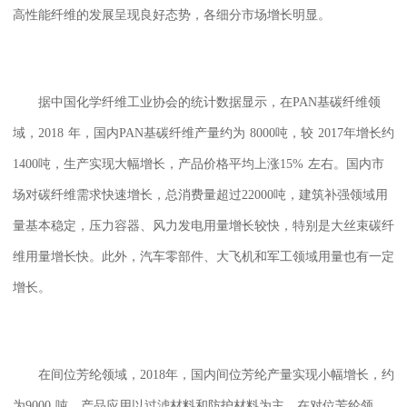
高性能纤维的发展呈现良好态势，各细分市场增长明显。
据中国化学纤维工业协会的统计数据显示，在
PAN
基碳纤维领
域，
2018
年，国内
PAN
基碳纤维产量约为
8000
吨，较
2017
年增长约
1400
吨，生产实现大幅增长，产品价格平均上涨
15%
左右。国内市
场对碳纤维需求快速增长，总消费量超过
22000
吨，建筑补强领域用
量基本稳定，压力容器、风力发电用量增长较快，特别是大丝束碳纤
维用量增长快。此外，汽车零部件、大飞机和军工领域用量也有一定
增长。
在间位芳纶领域，
2018
年，国内间位芳纶产量实现小幅增长，约
为
9000
吨，产品应用以过滤材料和防护材料为主。在对位芳纶领