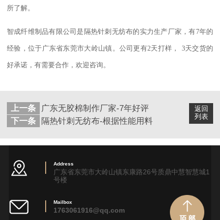
所了解。
智成纤维制品有限公司是隔热针刺无纺布的实力生产厂家，有7
年的
经验，位于广东省东莞市大岭山镇。公司更有
2
天打样，
3
天交货的
好承诺，有需要合作，欢迎咨询。
上一条
广东无胶棉制作厂家-7年好评
返回
列表
下一条
隔热针刺无纺布-根据性能用料
Address
广东省东莞市大岭山镇东康路26号质鼎中慧智慧城1
号楼
Mailbox
1763061916@qq.com