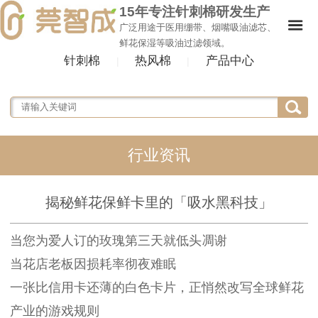
15年专注针刺棉研发生产
广泛用途于医用绷带、烟嘴吸油滤芯、
鲜花保湿等吸油过滤领域。
针刺棉
热风棉
产品中心
|
|
行业资讯
揭秘鲜花保鲜卡里的「吸水黑科技」
当您为爱人订的玫瑰第三天就低头凋谢
当花店老板因损耗率彻夜难眠
一张比信用卡还薄的白色卡片，正悄然改写全球鲜花
产业的游戏规则