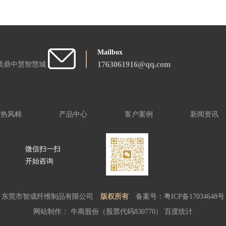
Mailbox
1763061916@qq.com
质鼎中慧智慧城
热风棉
产品中心
客户案例
新闻资讯
微信扫一扫
开始咨询
东莞市智成纤维制品有限公司
版权所有
备案号：
粤ICP备17034648号
网站制作：
牛商股份（股票代码830770）
百度统计