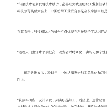
“前沿技术创新代替技术模仿，必将成为我国纺织工业新旧动
科技教育奖励大会上，中国纺织工业联合会副会长李陵申如
在其看来，科技和纺织的融合不仅体现在科技赋予了纺织产
“随着人们生活水平的提高，消费者对时尚化、功能化和个性
最新数据显示，
2018
年，中国纺织纤维加工总量
万
5460
以上。
“从原料供应、设计研发，到纺织品加工、后整理、运营销售
与制造技术融合为核心的智能制造、数字制造、网络制造等新