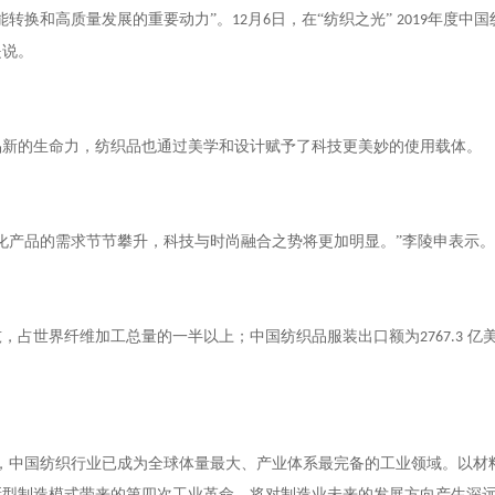
能转换和高质量发展的重要动力”。
月
日，在“纺织之光”
年度中国
12
6
2019
是说。
品新的生命力，纺织品也通过美学和设计赋予了科技更美妙的使用载体。
化产品的需求节节攀升，科技与时尚融合之势将更加明显。”李陵申表示。
吨，占世界纤维加工总量的一半以上；中国纺织品服装出口额为
亿
2767.3
，中国纺织行业已成为全球体量最大、产业体系最完备的工业领域。以材
型制造模式带来的第四次工业革命，将对制造业未来的发展方向产生深远