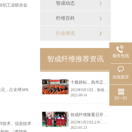
智成动态
纺织工业联合会
纤维百科
行业资讯
服务热线
智成纤维推荐资讯
在线留言
十载耕耘，风华正茂丨智成纤维十周年庆典圆满举行
美元，占全球
36%
2022年9月12日，智成纤维迎来了十周年生日，为了庆祝这个喜庆的日子，特举办了“智成纤维成立十周年暨第八届运动会庆典”。活动现场，职工们热情高涨，纷纷参与到各个趣味活动中来，欢笑声、助威声此起彼伏，现场氛围热烈。
2022-09-14
扫一扫
智成纤维隆重召开2021年度优秀员工表彰大会
2022年1月23日上午，智成纤维在九栋车间隆重召开了2021年度优秀员工表彰大会，公司总经理吴川鸿、全体员工参与了表彰大会。本次表彰大会设立的奖项有：节约奖9名、优秀员工奖4名、优秀班长奖1名，会议由张德雄、彭琼舒主持。
料技术、信息技术
2022-01-23
影响。”李陵申