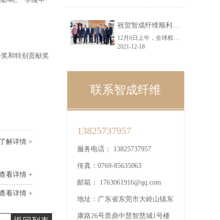
祝贺智成纤维顺利通过SGS机构ISO9001：2015质量管理体系认证
12月6日上午，全球权威认证机构SGS公司技术专家莅临智成纤维，现场对智成进行ISO9001：2015质量管理体系审核认证，总经理吴川鸿、吴钟亮、黄小龙等领导代表公司对认证专家表示了热烈欢迎。
2021-12-18
步奖和特别贡献奖
联系智成纤维
13825737957
了解详情 >
服务电话：
13825737957
传真：
0769-85635063
查看详情 +
邮箱：
1763061916@qq.com
查看详情 +
地址：
广东省东莞市大岭山镇东
康路26号质鼎中慧智慧城1号楼