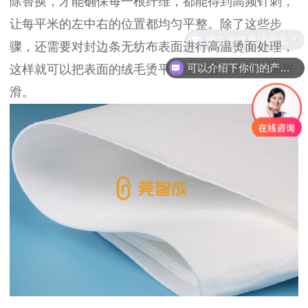
除替换，才能确保每一根纤维，都能得到高频针刺，
让每平米的左中右的位置都均匀平整。除了这些步
现在有优惠活动么？
骤，还需要对封边条无纺布表面进行高温烫面处理，
可以介绍下你们的产品么？
这样就可以把表面的绒毛烫平，使封边条表面更加光
滑。