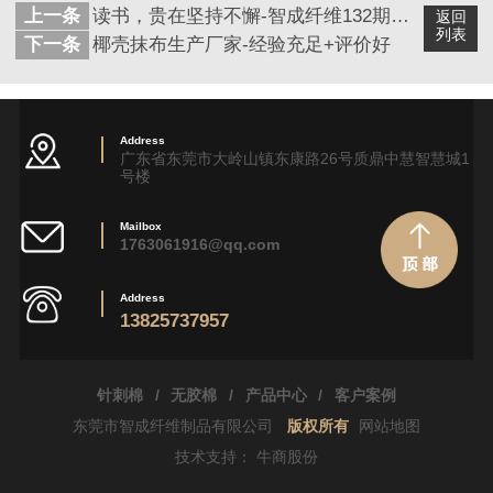
上一条
读书，贵在坚持不懈-智成纤维132期读书会
返回
列表
下一条
椰壳抹布生产厂家-经验充足+评价好
Address
广东省东莞市大岭山镇东康路26号质鼎中慧智慧城1
号楼
Mailbox
1763061916@qq.com
Address
13825737957
针刺棉
/
无胶棉
/
产品中心
/
客户案例
东莞市智成纤维制品有限公司
版权所有
网站地图
技术支持：
牛商股份