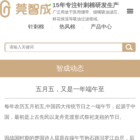
15年专注针刺棉研发生产
广泛用途于医用绷带、烟嘴吸油滤芯、
鲜花保湿等吸油过滤领域。
针刺棉
热风棉
产品中心
|
|
智成动态
五月五，又是一年端午至
每
年农历五月初五,中国四大传统节日之一端午节，起源于中
国，最初是上古先民以龙舟竞渡形式祭祀龙祖的节日。
因战国时期的楚国诗人屈原在端午节抱石跳汨罗江自尽，后