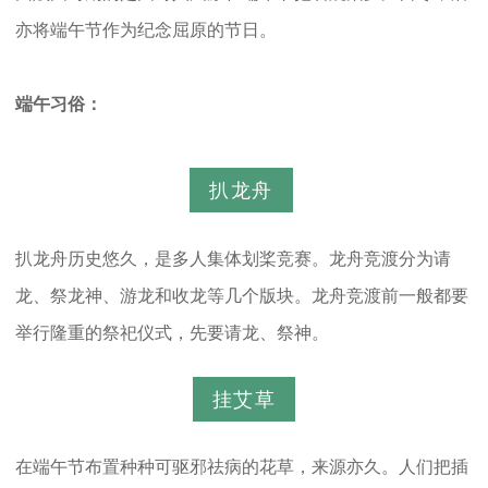
亦将端午节作为纪念屈原的节日。
端午习俗：
扒龙舟
扒龙舟历史悠久，是多人集体划桨竞赛。龙舟竞渡分为请
龙、祭龙神、游龙和收龙等几个版块。龙舟竞渡前一般都要
举行隆重的祭祀仪式，先要请龙、祭神。
挂艾草
在端午节布置种种可驱邪祛病的花草，来源亦久。人们把插