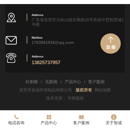
Address
广东省东莞市大岭山镇东康路26号质鼎中慧智慧城1
号楼
Mailbox
1763061916@qq.com
Address
13825737957
针刺棉
/
无胶棉
/
产品中心
/
客户案例
东莞市智成纤维制品有限公司
版权所有
网站地图
技术支持：
牛商股份
电话咨询
产品中心
客户案例
关于智成