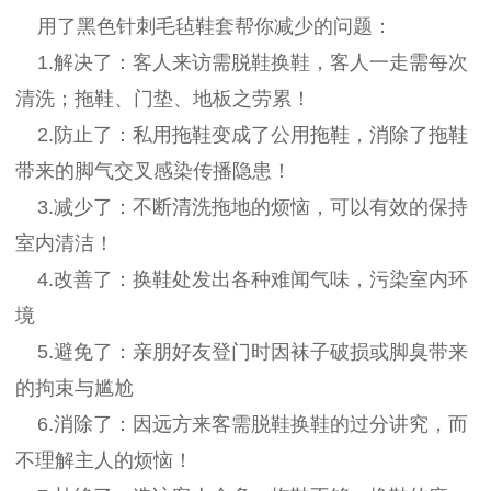
用了黑色针刺毛毡鞋套帮你减少的问题：
1.解决了：客人来访需脱鞋换鞋，客人一走需每次
清洗；拖鞋、门垫、地板之劳累！
2.防止了：私用拖鞋变成了公用拖鞋，消除了拖鞋
带来的脚气交叉感染传播隐患！
3.减少了：不断清洗拖地的烦恼，可以有效的保持
室内清洁！
4.改善了：换鞋处发出各种难闻气味，污染室内环
境
5.避免了：亲朋好友登门时因袜子破损或脚臭带来
的拘束与尴尬
6.消除了：因远方来客需脱鞋换鞋的过分讲究，而
不理解主人的烦恼！