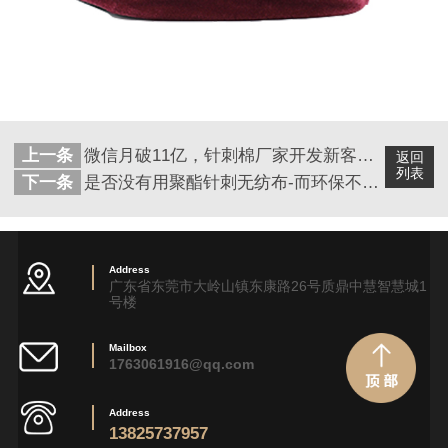
上一条
微信月破11亿，针刺棉厂家开发新客户有新高！
返回
列表
下一条
是否没有用聚酯针刺无纺布-而环保不达标
Address
广东省东莞市大岭山镇东康路26号质鼎中慧智慧城1
号楼
Mailbox
1763061916@qq.com
Address
13825737957