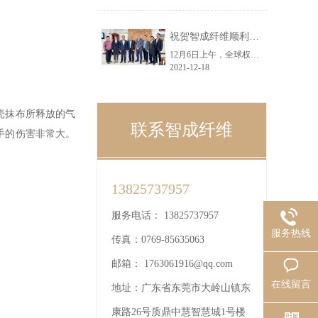
祝贺智成纤维顺利通过SGS机构ISO9001：2015质量管理体系认证
12月6日上午，全球权威认证机构SGS公司技术专家莅临智成纤维，现场对智成进行ISO9001：2015质量管理体系审核认证，总经理吴川鸿、吴钟亮、黄小龙等领导代表公司对认证专家表示了热烈欢迎。
2021-12-18
壳抹布所释放的气
联系智成纤维
手的伤害非常大。
13825737957
服务电话：
13825737957
服务热线
传真：
0769-85635063
邮箱：
1763061916@qq.com
在线留言
地址：
广东省东莞市大岭山镇东
康路26号质鼎中慧智慧城1号楼