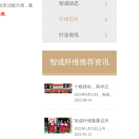
智成动态
有清洁能力强，吸
抹布
。
纤维百科
行业资讯
智成纤维推荐资讯
十载耕耘，风华正茂丨智成纤维十周年庆典圆满举行
2022年9月12日，智成纤维迎来了十周年生日，为了庆祝这个喜庆的日子，特举办了“智成纤维成立十周年暨第八届运动会庆典”。活动现场，职工们热情高涨，纷纷参与到各个趣味活动中来，欢笑声、助威声此起彼伏，现场氛围热烈。
2022-09-14
智成纤维隆重召开2021年度优秀员工表彰大会
2022年1月23日上午，智成纤维在九栋车间隆重召开了2021年度优秀员工表彰大会，公司总经理吴川鸿、全体员工参与了表彰大会。本次表彰大会设立的奖项有：节约奖9名、优秀员工奖4名、优秀班长奖1名，会议由张德雄、彭琼舒主持。
2022-01-23