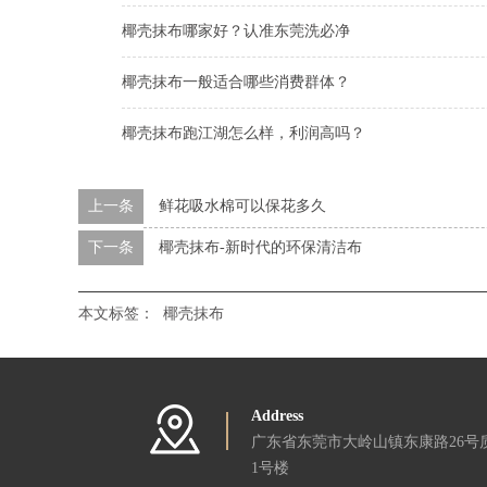
椰壳抹布哪家好？认准东莞洗必净
椰壳抹布一般适合哪些消费群体？
椰壳抹布跑江湖怎么样，利润高吗？
上一条
鲜花吸水棉可以保花多久
下一条
椰壳抹布-新时代的环保清洁布
本文标签：
椰壳抹布
Address
广东省东莞市大岭山镇东康路26号
1号楼