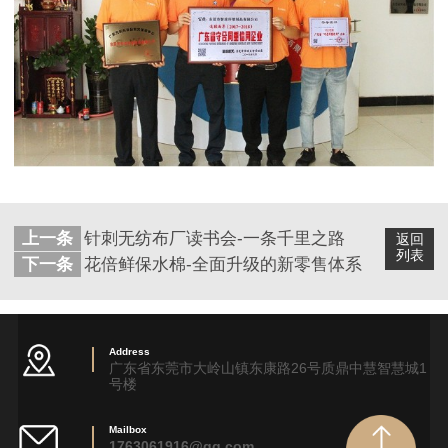
上一条
针刺无纺布厂读书会-一条千里之路
返回
列表
下一条
花倍鲜保水棉-全面升级的新零售体系
Address
广东省东莞市大岭山镇东康路26号质鼎中慧智慧城1
号楼
Mailbox
1763061916@qq.com