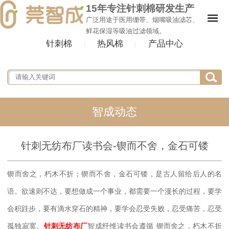
15年专注针刺棉研发生产
广泛用途于医用绷带、烟嘴吸油滤芯、
鲜花保湿等吸油过滤领域。
针刺棉
热风棉
产品中心
|
|
智成动态
针刺无纺布厂读书会-锲而不舍，金石可镂
锲而舍之，朽木不折；锲而不舍，金石可镂
，是古人留给后人的名
语。欲速则不达，要想做成一个事业，都需要一个漫长的过程，要学
会积跬步，要有滴水穿石的精神，要学会忍受失败，忍受痛苦，忍受
孤独寂寞。
针刺无纺布厂
智成纤维读书会遵循
锲而舍之，朽木不折