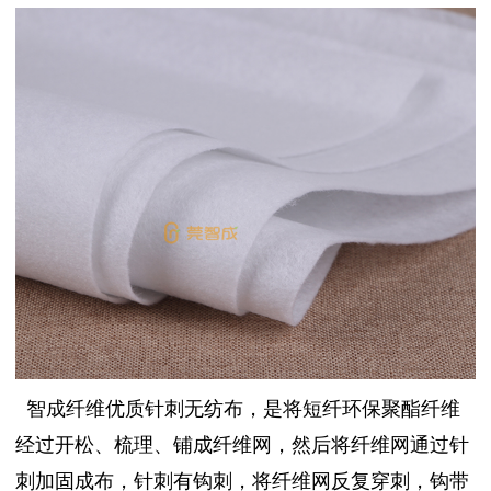
智成纤维优质针刺无纺布，是将短纤环保聚酯纤维
经过开松、梳理、铺成纤维网，然后将纤维网通过针
刺加固成布，针刺有钩刺，将纤维网反复穿刺，钩带