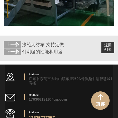
上一条
涤纶无纺布-支持定做
返回
列表
下一条
针刺毡的性能和用途
Address
广东省东莞市大岭山镇东康路26号质鼎中慧智慧城1
号楼
Mailbox
1763061916@qq.com
Address
13825737957