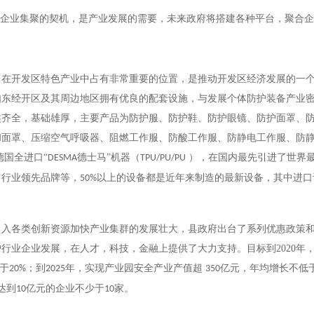
是企业集聚的契机，是产业发展的需要，未来政府将搭建各种平台，聚合
，在开发区特色产业中占有非常重要的位置，是推动开发区经济发展的一
如东经开区及其周边地区拥有优良的配套设施，与发展个体防护装备产业
类齐全，基础雄厚，主要产品为防护服、防护鞋、防护眼镜、防护面罩、
和面罩、压缩空气呼吸器、阻燃工作服、防酸工作服、防静电工作服、防
德国全进口“
德士马”机器（
），在国内最先引进了世界
DESMA
TPU/PU/PU
了行业领先品牌等，
以上的设备都是近年来制造的最新设备，其中进口
50%
引入各类创新资源加快产业集群的发展壮大，县政府出台了系列优惠政策
护行业企业发展，在人才，科技，金融上提供了大力支持。目标到
2020
年
于
；到
年，实现产业园安全产业产值超
亿元，年均增长不低
20%
2025
350
达到
亿元的企业不少于
家。
10
10