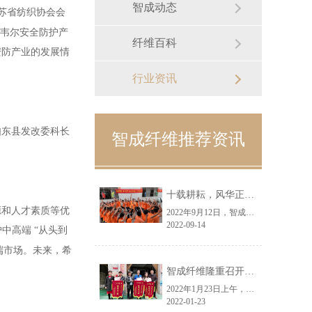
智成动态
苏省纺织协会会
尼韦尔安全防护产
纤维百科
安防产业的发展情
行业资讯
如东县发改委科长
智成纤维推荐资讯
十载耕耘，风华正茂丨智成纤维十周年庆典圆满举行
源和人才素质等优
2022年9月12日，智成纤维迎来了十周年生日，为了庆祝这个喜庆的日子，特举办了“智成纤维成立十周年暨第八届运动会庆典”。活动现场，职工们热情高涨，纷纷参与到各个趣味活动中来，欢笑声、助威声此起彼伏，现场氛围热烈。
2022-09-14
中高端 “从头到
端市场。未来，希
智成纤维隆重召开2021年度优秀员工表彰大会
2022年1月23日上午，智成纤维在九栋车间隆重召开了2021年度优秀员工表彰大会，公司总经理吴川鸿、全体员工参与了表彰大会。本次表彰大会设立的奖项有：节约奖9名、优秀员工奖4名、优秀班长奖1名，会议由张德雄、彭琼舒主持。
2022-01-23