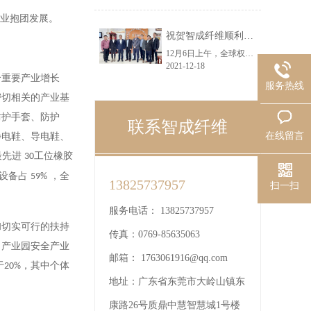
企业抱团发展。
祝贺智成纤维顺利通过SGS机构ISO9001：2015质量管理体系认证
12月6日上午，全球权威认证机构SGS公司技术专家莅临智成纤维，现场对智成进行ISO9001：2015质量管理体系审核认证，总经理吴川鸿、吴钟亮、黄小龙等领导代表公司对认证专家表示了热烈欢迎。
2021-12-18
个重要产业增长
服务热线
密切相关的产业基
防护手套、防护
联系智成纤维
在线留言
静电鞋、导电鞋、
最先进
工位橡胶
30
设备占
，全
59%
13825737957
扫一扫
服务电话：
13825737957
和切实可行的扶持
传真：
0769-85635063
，产业园安全产业
邮箱：
1763061916@qq.com
于
，其中个体
20%
地址：
广东省东莞市大岭山镇东
康路26号质鼎中慧智慧城1号楼