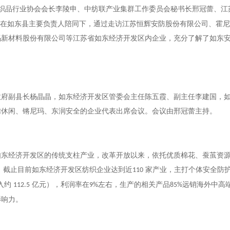
织品行业协会会长李陵申、中纺联产业集群工作委员会秘书长邢冠蕾、江
，在如东县主要负责人陪同下，通过走访江苏恒辉安防股份有限公司、霍
玛新材料股份有限公司等江苏省如东经济开发区内企业，充分了解了如东
政府副县长杨晶晶，如东经济开发区管委会主任陈五霞、副主任李建国，
腾休闲、锵尼玛、东润安全的企业代表出席会议。会议由邢冠蕾主持。
如东经济开发区的传统支柱产业，改革开放以来，依托优质棉花、蚕茧资
。截止目前如东经济开发区纺织企业达到近
家产业，主打个体安全防护
110
入约
亿元），利润率在
左右，生产的相关产品
远销海外中高
112.5
9%
85%
影响力。