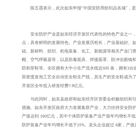
陈五霞表示，此次如东申报
“中国安防用纺织品名城”，
安全防护产业是如东经济开发区代表性的特色产业之一
点，具有鲜明的发展特色。产业发展历程长，产业基础好。
础。新材料、纺织、机电装备、化工、新能源等相关产业门
帽、空气呼吸器等，以及防毒面具、焊接面罩、防冲击眼镜
防刺穿鞋等。全区拥有大中小生产流水线近
600
条，拥有
台
3
双密度发泡工艺全自动安全鞋生产线，其生产的安全鞋成为
开发区全年投入研发经费
亿元。
7.8
与此同时，如东县政府和如东经开区管委会积极组织和
措施。如东开发区政府大力发展集群产业，大力扶持安全防
产值达到
亿元，其中个体防护装备产业产值年均增长不低
160
防护装备产业年均增长不低于
。龙头企业超过
家，产值
25%
6