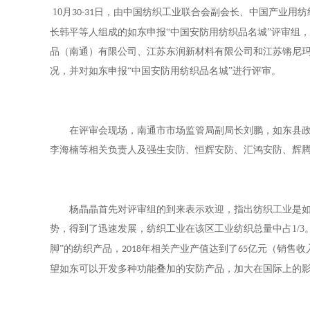
10
月
日，由中国纺织工业联合会副会长、中国产业用纺
30-31
长韩平等人组成的如东申报“中国安防用纺织品名城”评审组
品（南通）有限公司、江苏东润新材料有限公司和江苏锵尼
况，并对如东申报“中国安防用纺织品名城”进行评审。
在评审会现场，南通市市场监管局副局长刘鹏，如东县
李海楠等相关负责人及强生安防、恒辉安防、汇鸿安防、辉
杨晶晶首先对评审组的到来表示欢迎，指出纺织工业是
势，得到了迅速发展，纺织工业在该区工业纺织总量中占
1/3
脚”的纺织产品，
年相关产业产值达到了
亿元（销售收
2018
65
望如东可以开发多种功能叠加的安防产品，加大在国际上的