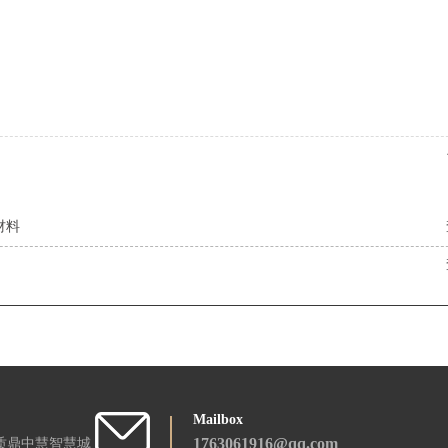
。
材料
Mailbox
1763061916@qq.com
质鼎中慧智慧城