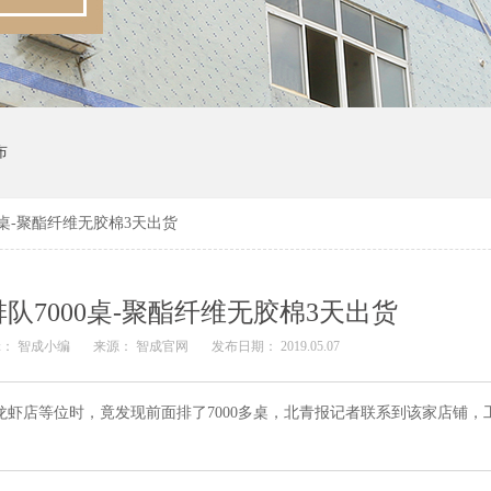
布
0桌-聚酯纤维无胶棉3天出货
队7000桌-聚酯纤维无胶棉3天出货
： 智成小编
来源： 智成官网
发布日期： 2019.05.07
龙虾店等位时，竟发现前面排了7000多桌，北青报记者联系到该家店铺，