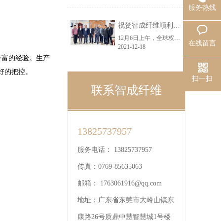
服务热线
祝贺智成纤维顺利通过SGS机构ISO9001：2015质量管理体系认证
12月6日上午，全球权威认证机构SGS公司技术专家莅临智成纤维，现场对智成进行ISO9001：2015质量管理体系审核认证，总经理吴川鸿、吴钟亮、黄小龙等领导代表公司对认证专家表示了热烈欢迎。
在线留言
2021-12-18
丰富的经验。生产
好的把控。
扫一扫
联系智成纤维
13825737957
服务电话：
13825737957
传真：
0769-85635063
邮箱：
1763061916@qq.com
地址：
广东省东莞市大岭山镇东
康路26号质鼎中慧智慧城1号楼