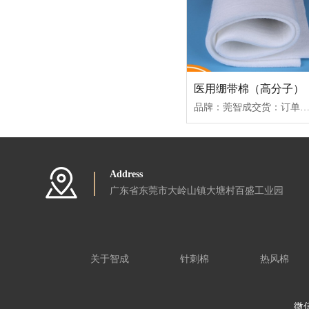
医用绷带棉（高分子）
品牌：莞智成交货：订单生成后3-5天材质：丙纶纤维克重：80-800g/㎡（可定制）厚度：0.8-8mm（可定制）宽幅：3.2米内支持定制品质标准：生物相容性报告标准ISO9001-
Address
广东省东莞市大岭山镇大塘村百盛工业园
关于智成
针刺棉
热风棉
微