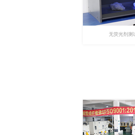
无荧光剂测