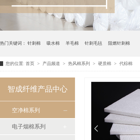
热门关键词：
针刺棉
吸水棉
羊毛棉
针刺毛毡
阻燃针刺棉
您的位置:
首页
>
产品频道
>
热风棉系列
>
硬质棉
>
代棕棉
智成纤维产品中心
空净棉系列
电子烟棉系列