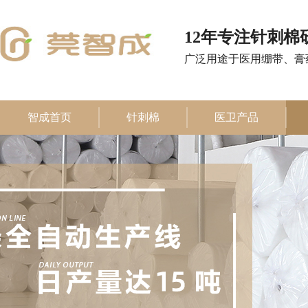
12年专注针刺棉
广泛用途于医用绷带、膏
智成首页
针刺棉
医卫产品