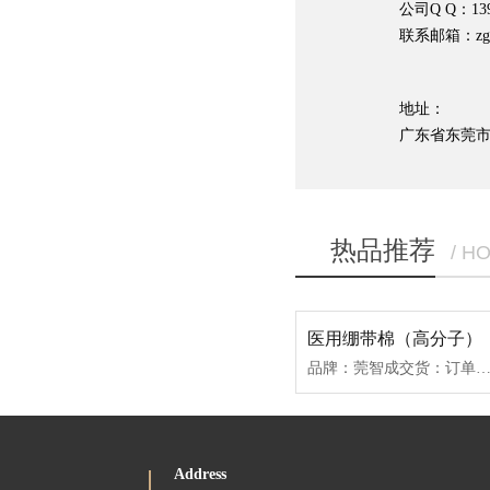
公司Q Q：139
联系邮箱：zgzc
地址：
广东省东莞
热品推荐
/ H
医用绷带棉（高分子）
品牌：莞智成交货：订单生成后3-5天材质：丙纶纤维克重：80-800g/㎡（可定制）厚度：0.8-8mm（可定制）宽幅：3.2米内支持定制品质标准：生物相容性报告标准ISO9001-
Address