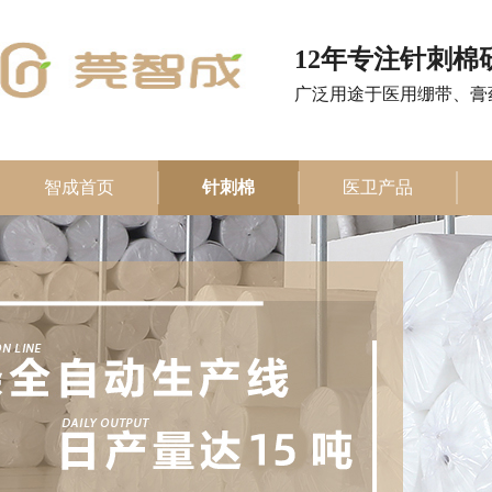
12年专注针刺棉
广泛用途于医用绷带、膏
智成首页
针刺棉
医卫产品